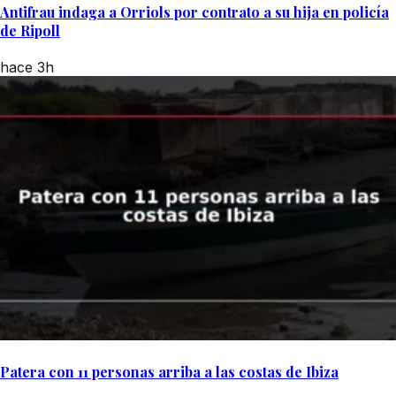
Antifrau indaga a Orriols por contrato a su hija en policía
de Ripoll
hace 3h
Patera con 11 personas arriba a las costas de Ibiza