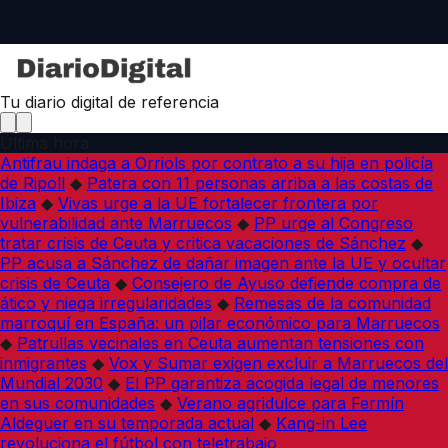
Tu diario digital de referencia
Última hora
Antifrau indaga a Orriols por contrato a su hija en policía
de Ripoll
◆
Patera con 11 personas arriba a las costas de
Ibiza
◆
Vivas urge a la UE fortalecer frontera por
vulnerabilidad ante Marruecos
◆
PP urge al Congreso
tratar crisis de Ceuta y critica vacaciones de Sánchez
◆
PP acusa a Sánchez de dañar imagen ante la UE y ocultar
crisis de Ceuta
◆
Consejero de Ayuso defiende compra de
ático y niega irregularidades
◆
Remesas de la comunidad
marroquí en España: un pilar económico para Marruecos
◆
Patrullas vecinales en Ceuta aumentan tensiones con
inmigrantes
◆
Vox y Sumar exigen excluir a Marruecos del
Mundial 2030
◆
El PP garantiza acogida legal de menores
en sus comunidades
◆
Verano agridulce para Fermín
Aldeguer en su temporada actual
◆
Kang-in Lee
revoluciona el fútbol con teletrabajo