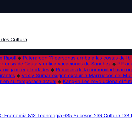
rtes
Cultura
e Ripoll
◆
Patera con 11 personas arriba a las costas de Ib
r crisis de Ceuta y critica vacaciones de Sánchez
◆
PP acu
 niega irregularidades
◆
Remesas de la comunidad marroqu
grantes
◆
Vox y Sumar exigen excluir a Marruecos del Mun
r en su temporada actual
◆
Kang-in Lee revoluciona el fút
0
Economía
813
Tecnología
685
Sucesos
239
Cultura
138