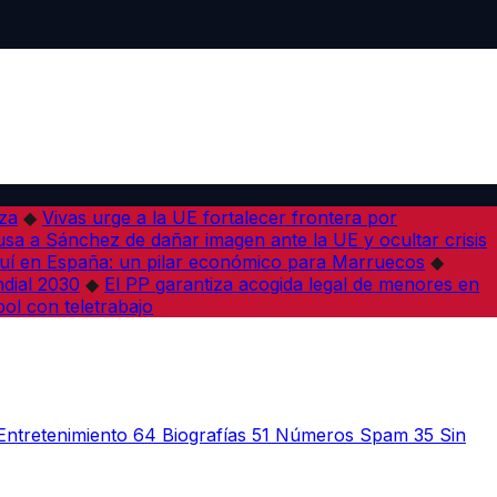
iza
◆
Vivas urge a la UE fortalecer frontera por
sa a Sánchez de dañar imagen ante la UE y ocultar crisis
í en España: un pilar económico para Marruecos
◆
dial 2030
◆
El PP garantiza acogida legal de menores en
bol con teletrabajo
Entretenimiento
64
Biografías
51
Números Spam
35
Sin