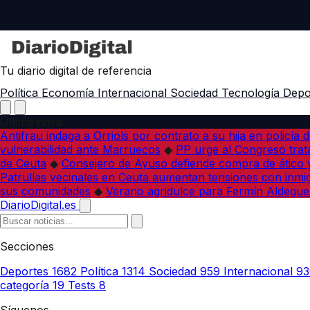
Tu diario digital de referencia
Política
Economía
Internacional
Sociedad
Tecnología
Depo
Última hora
Antifrau indaga a Orriols por contrato a su hija en policía d
vulnerabilidad ante Marruecos
◆
PP urge al Congreso trata
de Ceuta
◆
Consejero de Ayuso defiende compra de ático y
Patrullas vecinales en Ceuta aumentan tensiones con inmi
sus comunidades
◆
Verano agridulce para Fermín Aldegue
DiarioDigital.es
Secciones
Deportes
1682
Política
1314
Sociedad
959
Internacional
93
categoría
19
Tests
8