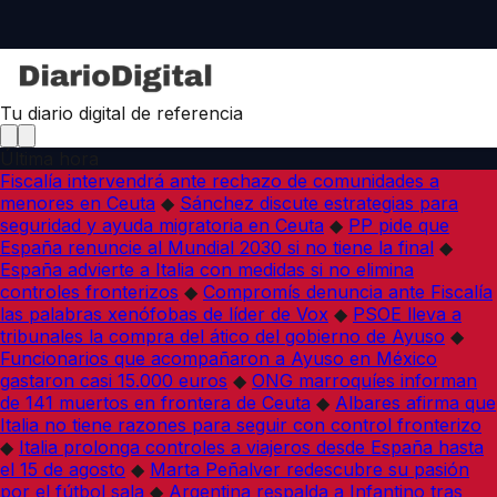
Tu diario digital de referencia
Última hora
Fiscalía intervendrá ante rechazo de comunidades a
menores en Ceuta
◆
Sánchez discute estrategias para
seguridad y ayuda migratoria en Ceuta
◆
PP pide que
España renuncie al Mundial 2030 si no tiene la final
◆
España advierte a Italia con medidas si no elimina
controles fronterizos
◆
Compromís denuncia ante Fiscalía
las palabras xenófobas de líder de Vox
◆
PSOE lleva a
tribunales la compra del ático del gobierno de Ayuso
◆
Funcionarios que acompañaron a Ayuso en México
gastaron casi 15.000 euros
◆
ONG marroquíes informan
de 141 muertos en frontera de Ceuta
◆
Albares afirma que
Italia no tiene razones para seguir con control fronterizo
◆
Italia prolonga controles a viajeros desde España hasta
el 15 de agosto
◆
Marta Peñalver redescubre su pasión
por el fútbol sala
◆
Argentina respalda a Infantino tras