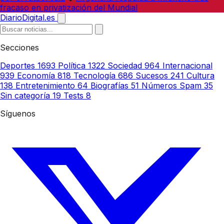
fracaso en privatización del Mundial
DiarioDigital.es
Secciones
Deportes
1693
Política
1322
Sociedad
964
Internacional
939
Economía
818
Tecnología
686
Sucesos
241
Cultura
138
Entretenimiento
64
Biografías
51
Números Spam
35
Sin categoría
19
Tests
8
Síguenos