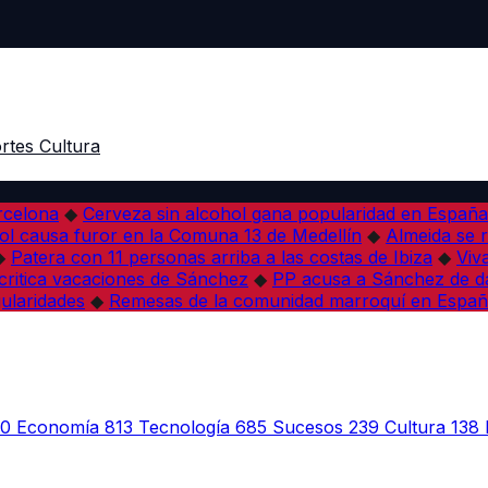
rtes
Cultura
arcelona
◆
Cerveza sin alcohol gana popularidad en España 
l causa furor en la Comuna 13 de Medellín
◆
Almeida se r
◆
Patera con 11 personas arriba a las costas de Ibiza
◆
Viv
 critica vacaciones de Sánchez
◆
PP acusa a Sánchez de dañ
ularidades
◆
Remesas de la comunidad marroquí en Españ
30
Economía
813
Tecnología
685
Sucesos
239
Cultura
138