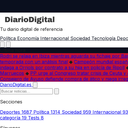
Tu diario digital de referencia
Política
Economía
Internacional
Sociedad
Tecnología
Depo
Última hora
Rodri se relaja en Ibiza mientras aguarda su fichaje por B
temporada con un análisis final
◆
Campeón mundial españo
indaga a Orriols por contrato a su hija en policía de Ripoll
Marruecos
◆
PP urge al Congreso tratar crisis de Ceuta y
Consejero de Ayuso defiende compra de ático y niega irreg
DiarioDigital.es
Secciones
Deportes
1687
Política
1314
Sociedad
959
Internacional
9
categoría
19
Tests
8