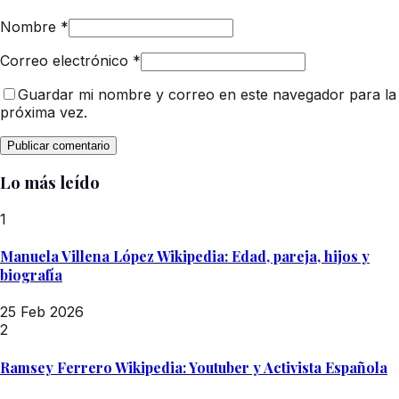
Nombre
*
Correo electrónico
*
Guardar mi nombre y correo en este navegador para la
próxima vez.
Lo más leído
1
Manuela Villena López Wikipedia: Edad, pareja, hijos y
biografía
25 Feb 2026
2
Ramsey Ferrero Wikipedia: Youtuber y Activista Española