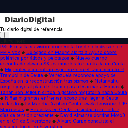
Tu diario digital de referencia
Última hora
PSOE resalta su visión progresista frente a la división de
PP y Vox
◆
Delegado en Madrid alerta a Ayuso sobre
polémica por áticos y pelotazos
◆
Nuevo cuerpo
encontrado eleva a 83 los muertos tras entrada en Ceuta
◆
Migrantes encuentran esperanza en el campamento El
Trampolín de Ceuta
◆
Venezuela reconoce apoyo de
España en la reconstrucción tras sismos
◆
Netanyahu
niega apoyo al plan de Trump para desarmar a Hamás
◆
Tahar Ben Jelloun critica la gestión migratoria hacia Ceuta
◆
Niñas migrantes enfrentan acoso tras llegar a Ceuta
nadando
◆
La Marcha Azul en Ceuta revela tensiones UE-
Marruecos
◆
Protestas en Ceuta: la ciudad responde a
días de tensión creciente
◆
David Almansa domina Moto3
en el GP de Silverstone
◆
Álvaro Carpe conquista el
segundo lugar en Silverstone