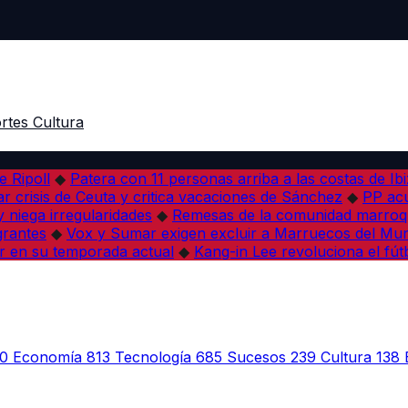
rtes
Cultura
e Ripoll
◆
Patera con 11 personas arriba a las costas de Ib
r crisis de Ceuta y critica vacaciones de Sánchez
◆
PP acu
 niega irregularidades
◆
Remesas de la comunidad marroqu
grantes
◆
Vox y Sumar exigen excluir a Marruecos del Mun
r en su temporada actual
◆
Kang-in Lee revoluciona el fút
0
Economía
813
Tecnología
685
Sucesos
239
Cultura
138