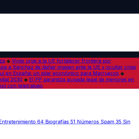
iza
◆
Vivas urge a la UE fortalecer frontera por
sa a Sánchez de dañar imagen ante la UE y ocultar crisis
í en España: un pilar económico para Marruecos
◆
dial 2030
◆
El PP garantiza acogida legal de menores en
bol con teletrabajo
Entretenimiento
64
Biografías
51
Números Spam
35
Sin