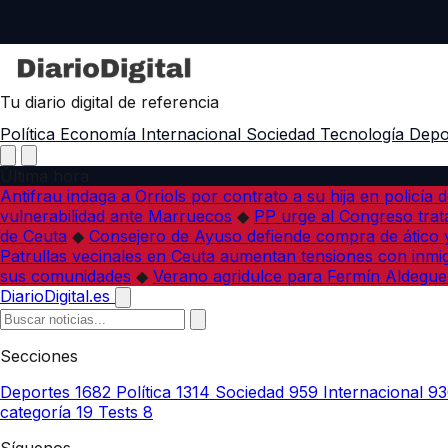
Tu diario digital de referencia
Política
Economía
Internacional
Sociedad
Tecnología
Depo
Última hora
Antifrau indaga a Orriols por contrato a su hija en policía d
vulnerabilidad ante Marruecos
◆
PP urge al Congreso trata
de Ceuta
◆
Consejero de Ayuso defiende compra de ático y
Patrullas vecinales en Ceuta aumentan tensiones con inmi
sus comunidades
◆
Verano agridulce para Fermín Aldegue
DiarioDigital.es
Secciones
Deportes
1682
Política
1314
Sociedad
959
Internacional
93
categoría
19
Tests
8