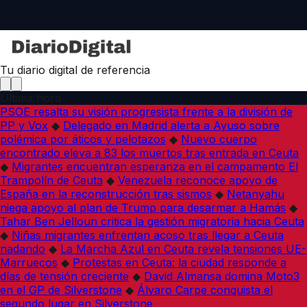
Tu diario digital de referencia
Última hora
PSOE resalta su visión progresista frente a la división de
PP y Vox
◆
Delegado en Madrid alerta a Ayuso sobre
polémica por áticos y pelotazos
◆
Nuevo cuerpo
encontrado eleva a 83 los muertos tras entrada en Ceuta
◆
Migrantes encuentran esperanza en el campamento El
Trampolín de Ceuta
◆
Venezuela reconoce apoyo de
España en la reconstrucción tras sismos
◆
Netanyahu
niega apoyo al plan de Trump para desarmar a Hamás
◆
Tahar Ben Jelloun critica la gestión migratoria hacia Ceuta
◆
Niñas migrantes enfrentan acoso tras llegar a Ceuta
nadando
◆
La Marcha Azul en Ceuta revela tensiones UE-
Marruecos
◆
Protestas en Ceuta: la ciudad responde a
días de tensión creciente
◆
David Almansa domina Moto3
en el GP de Silverstone
◆
Álvaro Carpe conquista el
segundo lugar en Silverstone