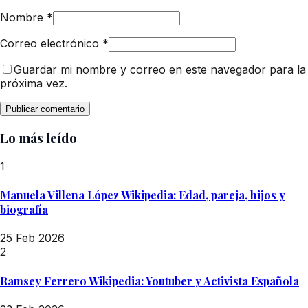
Nombre
*
Correo electrónico
*
Guardar mi nombre y correo en este navegador para la
próxima vez.
Lo más leído
1
Manuela Villena López Wikipedia: Edad, pareja, hijos y
biografía
25 Feb 2026
2
Ramsey Ferrero Wikipedia: Youtuber y Activista Española