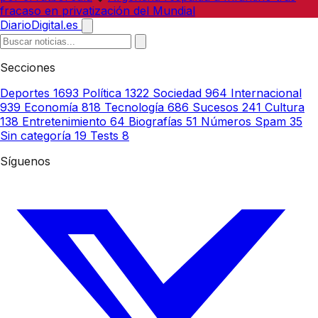
fracaso en privatización del Mundial
DiarioDigital.es
Secciones
Deportes
1693
Política
1322
Sociedad
964
Internacional
939
Economía
818
Tecnología
686
Sucesos
241
Cultura
138
Entretenimiento
64
Biografías
51
Números Spam
35
Sin categoría
19
Tests
8
Síguenos