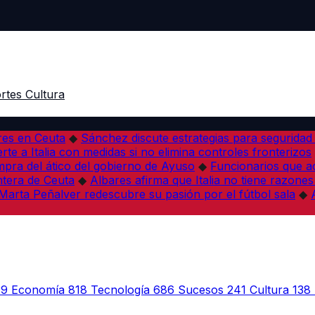
rtes
Cultura
res en Ceuta
◆
Sánchez discute estrategias para seguridad
rte a Italia con medidas si no elimina controles fronterizos
mpra del ático del gobierno de Ayuso
◆
Funcionarios que 
tera de Ceuta
◆
Albares afirma que Italia no tiene razones
Marta Peñalver redescubre su pasión por el fútbol sala
◆
39
Economía
818
Tecnología
686
Sucesos
241
Cultura
138