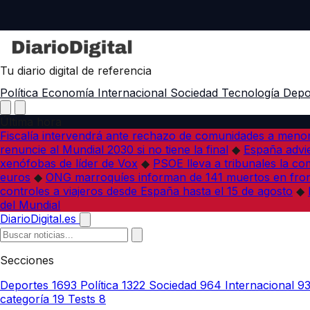
Tu diario digital de referencia
Política
Economía
Internacional
Sociedad
Tecnología
Depo
Última hora
Fiscalía intervendrá ante rechazo de comunidades a meno
renuncie al Mundial 2030 si no tiene la final
◆
España advie
xenófobas de líder de Vox
◆
PSOE lleva a tribunales la co
euros
◆
ONG marroquíes informan de 141 muertos en fron
controles a viajeros desde España hasta el 15 de agosto
◆
del Mundial
DiarioDigital.es
Secciones
Deportes
1693
Política
1322
Sociedad
964
Internacional
9
categoría
19
Tests
8