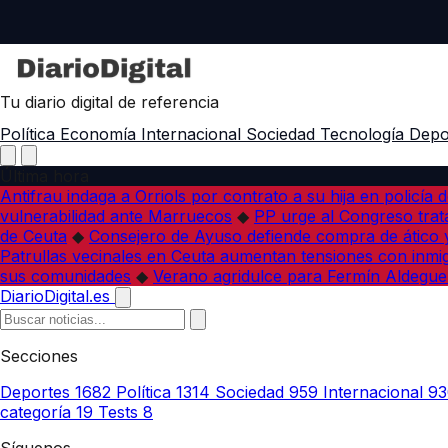
Tu diario digital de referencia
Política
Economía
Internacional
Sociedad
Tecnología
Depo
Última hora
Antifrau indaga a Orriols por contrato a su hija en policía d
vulnerabilidad ante Marruecos
◆
PP urge al Congreso trata
de Ceuta
◆
Consejero de Ayuso defiende compra de ático y
Patrullas vecinales en Ceuta aumentan tensiones con inmi
sus comunidades
◆
Verano agridulce para Fermín Aldegue
DiarioDigital.es
Secciones
Deportes
1682
Política
1314
Sociedad
959
Internacional
93
categoría
19
Tests
8