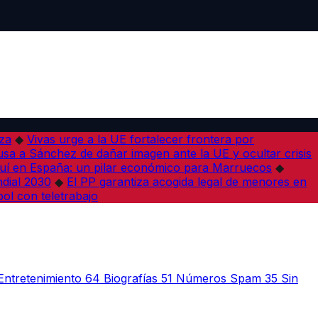
iza
◆
Vivas urge a la UE fortalecer frontera por
sa a Sánchez de dañar imagen ante la UE y ocultar crisis
í en España: un pilar económico para Marruecos
◆
dial 2030
◆
El PP garantiza acogida legal de menores en
bol con teletrabajo
Entretenimiento
64
Biografías
51
Números Spam
35
Sin