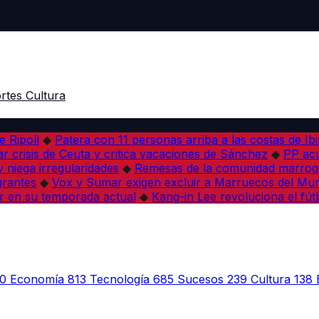
rtes
Cultura
e Ripoll
◆
Patera con 11 personas arriba a las costas de Ib
r crisis de Ceuta y critica vacaciones de Sánchez
◆
PP acu
 niega irregularidades
◆
Remesas de la comunidad marroqu
grantes
◆
Vox y Sumar exigen excluir a Marruecos del Mun
r en su temporada actual
◆
Kang-in Lee revoluciona el fút
0
Economía
813
Tecnología
685
Sucesos
239
Cultura
138