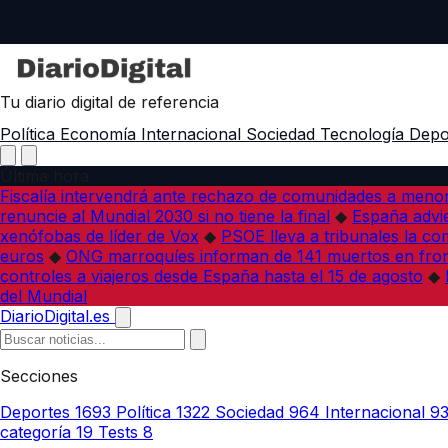
Tu diario digital de referencia
Política
Economía
Internacional
Sociedad
Tecnología
Depo
Última hora
Fiscalía intervendrá ante rechazo de comunidades a meno
renuncie al Mundial 2030 si no tiene la final
◆
España advie
xenófobas de líder de Vox
◆
PSOE lleva a tribunales la co
euros
◆
ONG marroquíes informan de 141 muertos en fron
controles a viajeros desde España hasta el 15 de agosto
◆
del Mundial
DiarioDigital.es
Secciones
Deportes
1693
Política
1322
Sociedad
964
Internacional
9
categoría
19
Tests
8