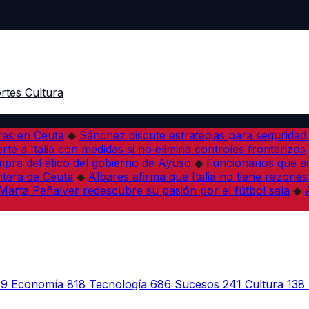
rtes
Cultura
res en Ceuta
◆
Sánchez discute estrategias para seguridad
rte a Italia con medidas si no elimina controles fronterizos
mpra del ático del gobierno de Ayuso
◆
Funcionarios que 
tera de Ceuta
◆
Albares afirma que Italia no tiene razones
Marta Peñalver redescubre su pasión por el fútbol sala
◆
39
Economía
818
Tecnología
686
Sucesos
241
Cultura
138