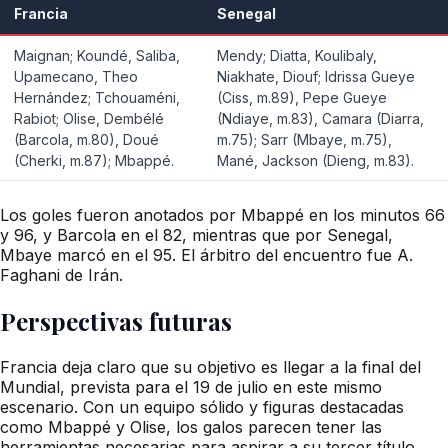
Francia
Senegal
Maignan; Koundé, Saliba,
Mendy; Diatta, Koulibaly,
Upamecano, Theo
Niakhate, Diouf; Idrissa Gueye
Hernández; Tchouaméni,
(Ciss, m.89), Pepe Gueye
Rabiot; Olise, Dembélé
(Ndiaye, m.83), Camara (Diarra,
(Barcola, m.80), Doué
m.75); Sarr (Mbaye, m.75),
(Cherki, m.87); Mbappé.
Mané, Jackson (Dieng, m.83).
Los goles fueron anotados por Mbappé en los minutos 66
y 96, y Barcola en el 82, mientras que por Senegal,
Mbaye marcó en el 95. El árbitro del encuentro fue A.
Faghani de Irán.
Perspectivas futuras
Francia deja claro que su objetivo es llegar a la final del
Mundial, prevista para el 19 de julio en este mismo
escenario. Con un equipo sólido y figuras destacadas
como Mbappé y Olise, los galos parecen tener las
herramientas necesarias para aspirar a su tercer título