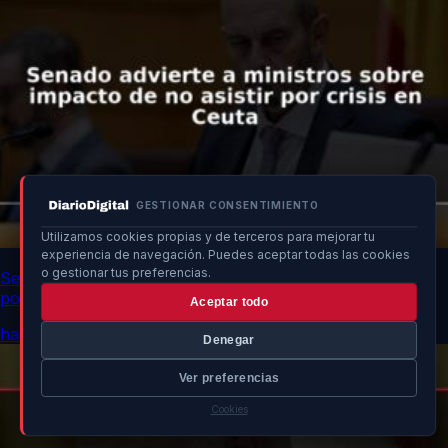
GESTIONAR CONSENTIMIENTO
Utilizamos cookies propias y de terceros para mejorar tu
experiencia de navegación. Puedes aceptar todas las cookies
o gestionar tus preferencias.
Senado advierte a ministros sobre impacto de no asistir
por crisis en Ceuta
Aceptar todo
hace 15h
Denegar
Ver preferencias
Cookies