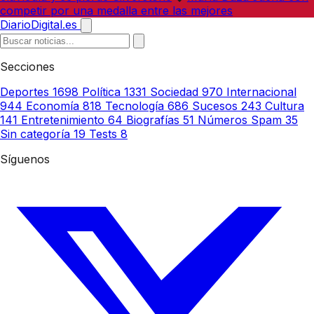
competir por una medalla entre las mejores
DiarioDigital.es
Secciones
Deportes
1698
Política
1331
Sociedad
970
Internacional
944
Economía
818
Tecnología
686
Sucesos
243
Cultura
141
Entretenimiento
64
Biografías
51
Números Spam
35
Sin categoría
19
Tests
8
Síguenos