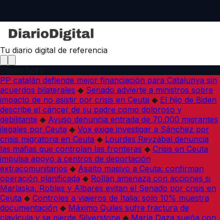
Tu diario digital de referencia
Última hora
PP catalán defiende mejor financiación para Catalunya sin
acuerdos bilaterales
◆
Senado advierte a ministros sobre
impacto de no asistir por crisis en Ceuta
◆
El hijo de Biden
describe el cáncer de su padre como doloroso y
debilitante
◆
Ayuso denuncia entrada de 70.000 migrantes
ilegales por Ceuta
◆
Vox exige investigar a Sánchez por
crisis migratoria en Ceuta
◆
Lourdes Reyzábal denuncia
las mafias que controlan las fronteras
◆
Crisis en Ceuta
impulsa apoyo a centros de deportación
extracomunitarios
◆
Asalto masivo a Ceuta: confirman
operación planificada
◆
Rollán amenaza con acciones si
Marlaska, Robles y Albares evitan el Senado por crisis en
Ceuta
◆
Controles a viajeros de Italia: solo 10% muestra
documentación
◆
Máximo Quiles sufre fractura de
clavícula y se pierde Silverstone
◆
María Daza sueña con