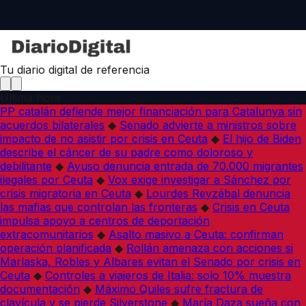
Tu diario digital de referencia
Última hora
PP catalán defiende mejor financiación para Catalunya sin
acuerdos bilaterales
◆
Senado advierte a ministros sobre
impacto de no asistir por crisis en Ceuta
◆
El hijo de Biden
describe el cáncer de su padre como doloroso y
debilitante
◆
Ayuso denuncia entrada de 70.000 migrantes
ilegales por Ceuta
◆
Vox exige investigar a Sánchez por
crisis migratoria en Ceuta
◆
Lourdes Reyzábal denuncia
las mafias que controlan las fronteras
◆
Crisis en Ceuta
impulsa apoyo a centros de deportación
extracomunitarios
◆
Asalto masivo a Ceuta: confirman
operación planificada
◆
Rollán amenaza con acciones si
Marlaska, Robles y Albares evitan el Senado por crisis en
Ceuta
◆
Controles a viajeros de Italia: solo 10% muestra
documentación
◆
Máximo Quiles sufre fractura de
clavícula y se pierde Silverstone
◆
María Daza sueña con