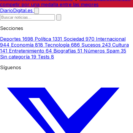
competir por una medalla entre las mejores
DiarioDigital.es
Secciones
Deportes
1698
Política
1331
Sociedad
970
Internacional
944
Economía
818
Tecnología
686
Sucesos
243
Cultura
141
Entretenimiento
64
Biografías
51
Números Spam
35
Sin categoría
19
Tests
8
Síguenos