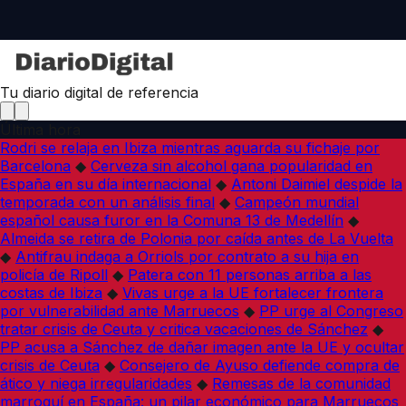
Tu diario digital de referencia
Última hora
Rodri se relaja en Ibiza mientras aguarda su fichaje por
Barcelona
◆
Cerveza sin alcohol gana popularidad en
España en su día internacional
◆
Antoni Daimiel despide la
temporada con un análisis final
◆
Campeón mundial
español causa furor en la Comuna 13 de Medellín
◆
Almeida se retira de Polonia por caída antes de La Vuelta
◆
Antifrau indaga a Orriols por contrato a su hija en
policía de Ripoll
◆
Patera con 11 personas arriba a las
costas de Ibiza
◆
Vivas urge a la UE fortalecer frontera
por vulnerabilidad ante Marruecos
◆
PP urge al Congreso
tratar crisis de Ceuta y critica vacaciones de Sánchez
◆
PP acusa a Sánchez de dañar imagen ante la UE y ocultar
crisis de Ceuta
◆
Consejero de Ayuso defiende compra de
ático y niega irregularidades
◆
Remesas de la comunidad
marroquí en España: un pilar económico para Marruecos