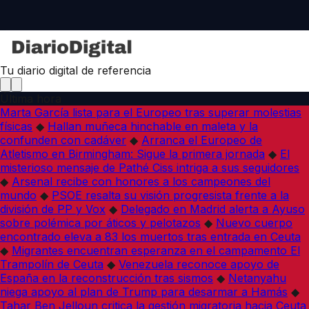
Tu diario digital de referencia
Última hora
Marta García lista para el Europeo tras superar molestias
físicas
◆
Hallan muñeca hinchable en maleta y la
confunden con cadáver
◆
Arranca el Europeo de
Atletismo en Birmingham: Sigue la primera jornada
◆
El
misterioso mensaje de Pathé Ciss intriga a sus seguidores
◆
Arsenal recibe con honores a los campeones del
mundo
◆
PSOE resalta su visión progresista frente a la
división de PP y Vox
◆
Delegado en Madrid alerta a Ayuso
sobre polémica por áticos y pelotazos
◆
Nuevo cuerpo
encontrado eleva a 83 los muertos tras entrada en Ceuta
◆
Migrantes encuentran esperanza en el campamento El
Trampolín de Ceuta
◆
Venezuela reconoce apoyo de
España en la reconstrucción tras sismos
◆
Netanyahu
niega apoyo al plan de Trump para desarmar a Hamás
◆
Tahar Ben Jelloun critica la gestión migratoria hacia Ceuta