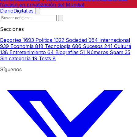
fracaso en privatización del Mundial
DiarioDigital.es
Secciones
Deportes
1693
Política
1322
Sociedad
964
Internacional
939
Economía
818
Tecnología
686
Sucesos
241
Cultura
138
Entretenimiento
64
Biografías
51
Números Spam
35
Sin categoría
19
Tests
8
Síguenos