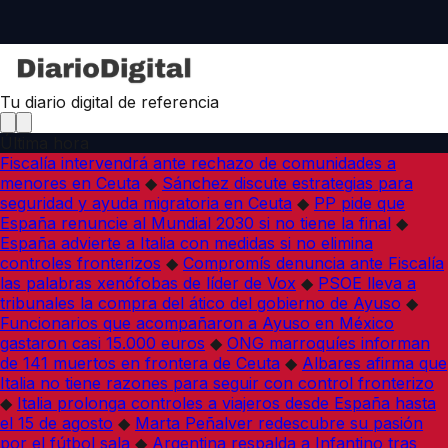
Tu diario digital de referencia
Última hora
Fiscalía intervendrá ante rechazo de comunidades a
menores en Ceuta
◆
Sánchez discute estrategias para
seguridad y ayuda migratoria en Ceuta
◆
PP pide que
España renuncie al Mundial 2030 si no tiene la final
◆
España advierte a Italia con medidas si no elimina
controles fronterizos
◆
Compromís denuncia ante Fiscalía
las palabras xenófobas de líder de Vox
◆
PSOE lleva a
tribunales la compra del ático del gobierno de Ayuso
◆
Funcionarios que acompañaron a Ayuso en México
gastaron casi 15.000 euros
◆
ONG marroquíes informan
de 141 muertos en frontera de Ceuta
◆
Albares afirma que
Italia no tiene razones para seguir con control fronterizo
◆
Italia prolonga controles a viajeros desde España hasta
el 15 de agosto
◆
Marta Peñalver redescubre su pasión
por el fútbol sala
◆
Argentina respalda a Infantino tras