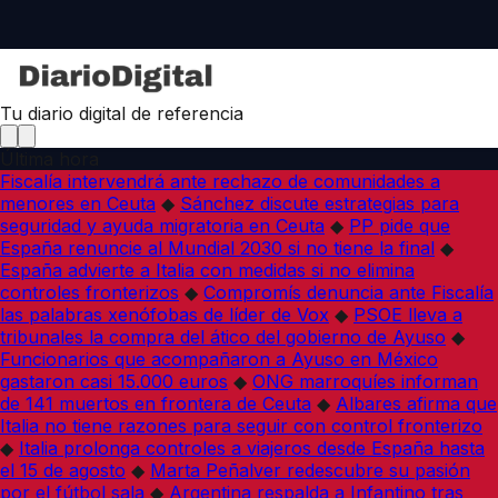
Tu diario digital de referencia
Última hora
Fiscalía intervendrá ante rechazo de comunidades a
menores en Ceuta
◆
Sánchez discute estrategias para
seguridad y ayuda migratoria en Ceuta
◆
PP pide que
España renuncie al Mundial 2030 si no tiene la final
◆
España advierte a Italia con medidas si no elimina
controles fronterizos
◆
Compromís denuncia ante Fiscalía
las palabras xenófobas de líder de Vox
◆
PSOE lleva a
tribunales la compra del ático del gobierno de Ayuso
◆
Funcionarios que acompañaron a Ayuso en México
gastaron casi 15.000 euros
◆
ONG marroquíes informan
de 141 muertos en frontera de Ceuta
◆
Albares afirma que
Italia no tiene razones para seguir con control fronterizo
◆
Italia prolonga controles a viajeros desde España hasta
el 15 de agosto
◆
Marta Peñalver redescubre su pasión
por el fútbol sala
◆
Argentina respalda a Infantino tras