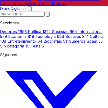
fracaso en privatización del Mundial
DiarioDigital.es
Secciones
Deportes
1693
Política
1322
Sociedad
964
Internacional
939
Economía
818
Tecnología
686
Sucesos
241
Cultura
138
Entretenimiento
64
Biografías
51
Números Spam
35
Sin categoría
19
Tests
8
Síguenos