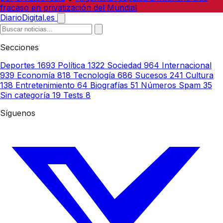
fracaso en privatización del Mundial
DiarioDigital.es
Secciones
Deportes
1693
Política
1322
Sociedad
964
Internacional
939
Economía
818
Tecnología
686
Sucesos
241
Cultura
138
Entretenimiento
64
Biografías
51
Números Spam
35
Sin categoría
19
Tests
8
Síguenos