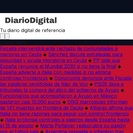
Tu diario digital de referencia
Última hora
Fiscalía intervendrá ante rechazo de comunidades a
menores en Ceuta
◆
Sánchez discute estrategias para
seguridad y ayuda migratoria en Ceuta
◆
PP pide que
España renuncie al Mundial 2030 si no tiene la final
◆
España advierte a Italia con medidas si no elimina
controles fronterizos
◆
Compromís denuncia ante Fiscalía
las palabras xenófobas de líder de Vox
◆
PSOE lleva a
tribunales la compra del ático del gobierno de Ayuso
◆
Funcionarios que acompañaron a Ayuso en México
gastaron casi 15.000 euros
◆
ONG marroquíes informan
de 141 muertos en frontera de Ceuta
◆
Albares afirma que
Italia no tiene razones para seguir con control fronterizo
◆
Italia prolonga controles a viajeros desde España hasta
el 15 de agosto
◆
Marta Peñalver redescubre su pasión
por el fútbol sala
◆
Argentina respalda a Infantino tras