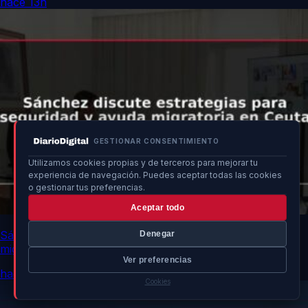
hace 13h
GESTIONAR CONSENTIMIENTO
Utilizamos cookies propias y de terceros para mejorar tu
experiencia de navegación. Puedes aceptar todas las cookies
o gestionar tus preferencias.
Aceptar todo
Sánchez discute estrategias para seguridad y ayuda
Denegar
migratoria en Ceuta
Ver preferencias
hace 13h
Cookies