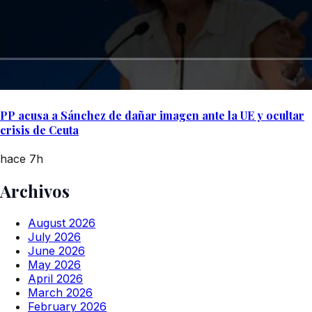
PP acusa a Sánchez de dañar imagen ante la UE y ocultar
crisis de Ceuta
hace 7h
Archivos
August 2026
July 2026
June 2026
May 2026
April 2026
March 2026
February 2026