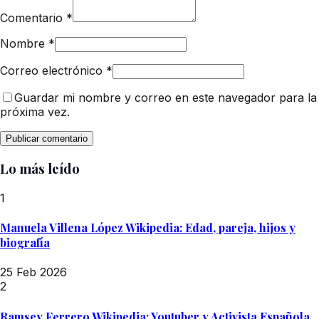
Comentario
*
Nombre
*
Correo electrónico
*
Guardar mi nombre y correo en este navegador para la
próxima vez.
Lo más leído
1
Manuela Villena López Wikipedia: Edad, pareja, hijos y
biografía
25 Feb 2026
2
Ramsey Ferrero Wikipedia: Youtuber y Activista Española