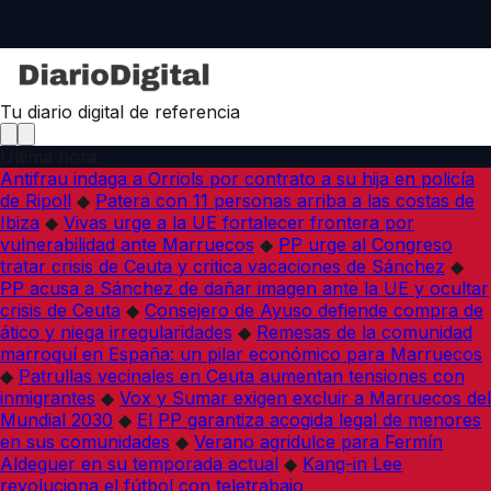
Tu diario digital de referencia
Última hora
Antifrau indaga a Orriols por contrato a su hija en policía
de Ripoll
◆
Patera con 11 personas arriba a las costas de
Ibiza
◆
Vivas urge a la UE fortalecer frontera por
vulnerabilidad ante Marruecos
◆
PP urge al Congreso
tratar crisis de Ceuta y critica vacaciones de Sánchez
◆
PP acusa a Sánchez de dañar imagen ante la UE y ocultar
crisis de Ceuta
◆
Consejero de Ayuso defiende compra de
ático y niega irregularidades
◆
Remesas de la comunidad
marroquí en España: un pilar económico para Marruecos
◆
Patrullas vecinales en Ceuta aumentan tensiones con
inmigrantes
◆
Vox y Sumar exigen excluir a Marruecos del
Mundial 2030
◆
El PP garantiza acogida legal de menores
en sus comunidades
◆
Verano agridulce para Fermín
Aldeguer en su temporada actual
◆
Kang-in Lee
revoluciona el fútbol con teletrabajo