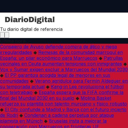
Tu diario digital de referencia
Última hora
Consejero de Ayuso defiende compra de ático y niega
irregularidades
◆
Remesas de la comunidad marroquí en
España: un pilar económico para Marruecos
◆
Patrullas
vecinales en Ceuta aumentan tensiones con inmigrantes
◆
Vox y Sumar exigen excluir a Marruecos del Mundial 2030
◆
El PP garantiza acogida legal de menores en sus
comunidades
◆
Verano agridulce para Fermín Aldeguer en
su temporada actual
◆
Kang-in Lee revoluciona el fútbol
con teletrabajo
◆
España espera que la FIFA confirme la
final del Mundial 2030 en su suelo
◆
Molina Basket
refuerza su plantilla con talento murciano y físico robusto
◆
El City confunde a Madrid y Barça con el futuro incierto
de Rodri
◆
Condenan a cadena perpetua por ataque
islamista en Múnich
◆
Bruselas insta a mejorar la
cooperación con Marruecos en fronteras UE