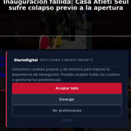
Inauguración fallida: Casa Atleti Seúl sufre colapso previo
GESTIONAR CONSENTIMIENTO
a la apertura
Utilizamos cookies propias y de terceros para mejorar tu
hace un momento
experiencia de navegación. Puedes aceptar todas las cookies
o gestionar tus preferencias.
Aceptar todo
Denegar
Ver preferencias
Cookies