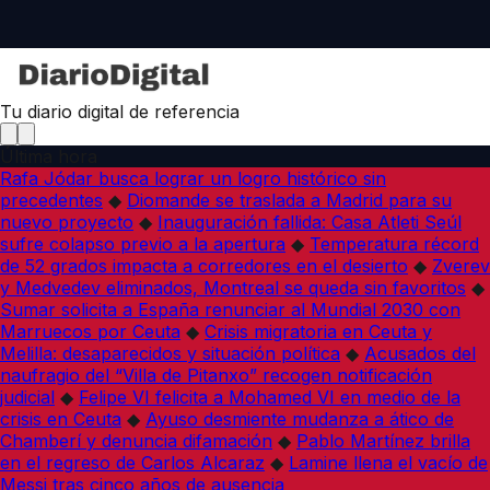
Tu diario digital de referencia
Última hora
Rafa Jódar busca lograr un logro histórico sin
precedentes
◆
Diomande se traslada a Madrid para su
nuevo proyecto
◆
Inauguración fallida: Casa Atleti Seúl
sufre colapso previo a la apertura
◆
Temperatura récord
de 52 grados impacta a corredores en el desierto
◆
Zverev
y Medvedev eliminados, Montreal se queda sin favoritos
◆
Sumar solicita a España renunciar al Mundial 2030 con
Marruecos por Ceuta
◆
Crisis migratoria en Ceuta y
Melilla: desaparecidos y situación política
◆
Acusados del
naufragio del “Villa de Pitanxo” recogen notificación
judicial
◆
Felipe VI felicita a Mohamed VI en medio de la
crisis en Ceuta
◆
Ayuso desmiente mudanza a ático de
Chamberí y denuncia difamación
◆
Pablo Martínez brilla
en el regreso de Carlos Alcaraz
◆
Lamine llena el vacío de
Messi tras cinco años de ausencia