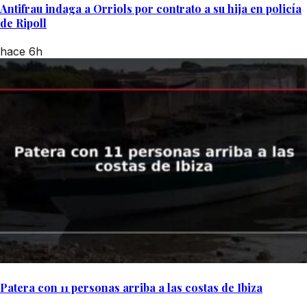
Antifrau indaga a Orriols por contrato a su hija en policía
de Ripoll
hace 6h
Patera con 11 personas arriba a las costas de Ibiza