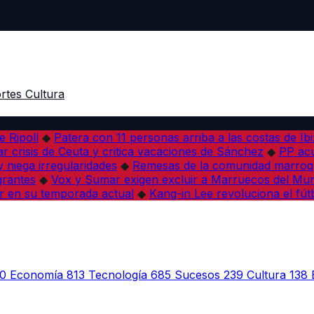
rtes
Cultura
e Ripoll
◆
Patera con 11 personas arriba a las costas de Ib
r crisis de Ceuta y critica vacaciones de Sánchez
◆
PP acu
 niega irregularidades
◆
Remesas de la comunidad marroqu
grantes
◆
Vox y Sumar exigen excluir a Marruecos del Mun
r en su temporada actual
◆
Kang-in Lee revoluciona el fút
0
Economía
813
Tecnología
685
Sucesos
239
Cultura
138