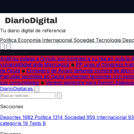
Tu diario digital de referencia
Política
Economía
Internacional
Sociedad
Tecnología
Depo
Última hora
Antifrau indaga a Orriols por contrato a su hija en policía d
vulnerabilidad ante Marruecos
◆
PP urge al Congreso trata
de Ceuta
◆
Consejero de Ayuso defiende compra de ático y
Patrullas vecinales en Ceuta aumentan tensiones con inmi
sus comunidades
◆
Verano agridulce para Fermín Aldegue
DiarioDigital.es
Secciones
Deportes
1682
Política
1314
Sociedad
959
Internacional
93
categoría
19
Tests
8