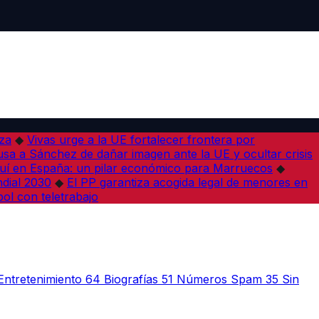
iza
◆
Vivas urge a la UE fortalecer frontera por
sa a Sánchez de dañar imagen ante la UE y ocultar crisis
í en España: un pilar económico para Marruecos
◆
dial 2030
◆
El PP garantiza acogida legal de menores en
bol con teletrabajo
Entretenimiento
64
Biografías
51
Números Spam
35
Sin