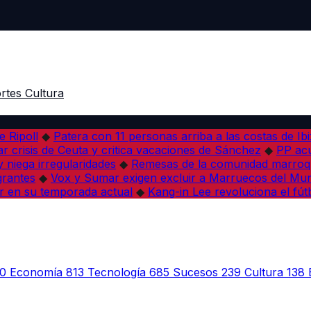
rtes
Cultura
e Ripoll
◆
Patera con 11 personas arriba a las costas de Ib
r crisis de Ceuta y critica vacaciones de Sánchez
◆
PP acu
 niega irregularidades
◆
Remesas de la comunidad marroqu
grantes
◆
Vox y Sumar exigen excluir a Marruecos del Mun
r en su temporada actual
◆
Kang-in Lee revoluciona el fút
0
Economía
813
Tecnología
685
Sucesos
239
Cultura
138