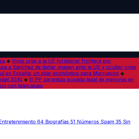
iza
◆
Vivas urge a la UE fortalecer frontera por
sa a Sánchez de dañar imagen ante la UE y ocultar crisis
í en España: un pilar económico para Marruecos
◆
dial 2030
◆
El PP garantiza acogida legal de menores en
bol con teletrabajo
Entretenimiento
64
Biografías
51
Números Spam
35
Sin