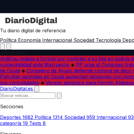
Tu diario digital de referencia
Política
Economía
Internacional
Sociedad
Tecnología
Depo
Última hora
Antifrau indaga a Orriols por contrato a su hija en policía d
vulnerabilidad ante Marruecos
◆
PP urge al Congreso trata
de Ceuta
◆
Consejero de Ayuso defiende compra de ático y
Patrullas vecinales en Ceuta aumentan tensiones con inmi
sus comunidades
◆
Verano agridulce para Fermín Aldegue
DiarioDigital.es
Secciones
Deportes
1682
Política
1314
Sociedad
959
Internacional
93
categoría
19
Tests
8