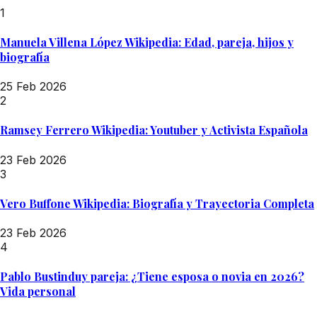
1
Manuela Villena López Wikipedia: Edad, pareja, hijos y
biografía
25 Feb 2026
2
Ramsey Ferrero Wikipedia: Youtuber y Activista Española
23 Feb 2026
3
Vero Buffone Wikipedia: Biografía y Trayectoria Completa
23 Feb 2026
4
Pablo Bustinduy pareja: ¿Tiene esposa o novia en 2026?
Vida personal