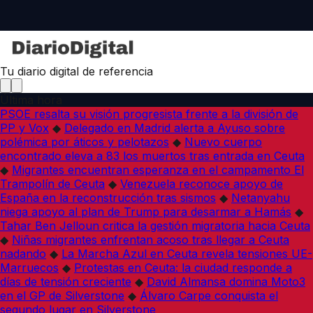
Tu diario digital de referencia
Última hora
PSOE resalta su visión progresista frente a la división de
PP y Vox
◆
Delegado en Madrid alerta a Ayuso sobre
polémica por áticos y pelotazos
◆
Nuevo cuerpo
encontrado eleva a 83 los muertos tras entrada en Ceuta
◆
Migrantes encuentran esperanza en el campamento El
Trampolín de Ceuta
◆
Venezuela reconoce apoyo de
España en la reconstrucción tras sismos
◆
Netanyahu
niega apoyo al plan de Trump para desarmar a Hamás
◆
Tahar Ben Jelloun critica la gestión migratoria hacia Ceuta
◆
Niñas migrantes enfrentan acoso tras llegar a Ceuta
nadando
◆
La Marcha Azul en Ceuta revela tensiones UE-
Marruecos
◆
Protestas en Ceuta: la ciudad responde a
días de tensión creciente
◆
David Almansa domina Moto3
en el GP de Silverstone
◆
Álvaro Carpe conquista el
segundo lugar en Silverstone