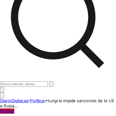
DiarioDigital.es
›
Política
›
Hungría impide sanciones de la UE
a Rusia…
Política