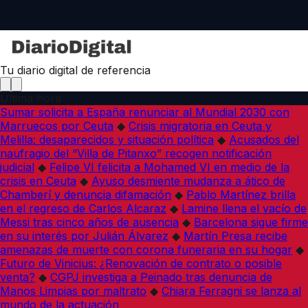
Tu diario digital de referencia
Última hora
Sumar solicita a España renunciar al Mundial 2030 con
Marruecos por Ceuta
◆
Crisis migratoria en Ceuta y
Melilla: desaparecidos y situación política
◆
Acusados del
naufragio del “Villa de Pitanxo” recogen notificación
judicial
◆
Felipe VI felicita a Mohamed VI en medio de la
crisis en Ceuta
◆
Ayuso desmiente mudanza a ático de
Chamberí y denuncia difamación
◆
Pablo Martínez brilla
en el regreso de Carlos Alcaraz
◆
Lamine llena el vacío de
Messi tras cinco años de ausencia
◆
Barcelona sigue firme
en su interés por Julián Álvarez
◆
Martín Presa recibe
amenazas de muerte con corona funeraria en su hogar
◆
Futuro de Vinicius: ¿Renovación de contrato o posible
venta?
◆
CGPJ investiga a Peinado tras denuncia de
Manos Limpias por maltrato
◆
Chiara Ferragni se lanza al
mundo de la actuación