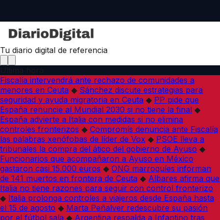
Tu diario digital de referencia
Última hora
Fiscalía intervendrá ante rechazo de comunidades a
menores en Ceuta
◆
Sánchez discute estrategias para
seguridad y ayuda migratoria en Ceuta
◆
PP pide que
España renuncie al Mundial 2030 si no tiene la final
◆
España advierte a Italia con medidas si no elimina
controles fronterizos
◆
Compromís denuncia ante Fiscalía
las palabras xenófobas de líder de Vox
◆
PSOE lleva a
tribunales la compra del ático del gobierno de Ayuso
◆
Funcionarios que acompañaron a Ayuso en México
gastaron casi 15.000 euros
◆
ONG marroquíes informan
de 141 muertos en frontera de Ceuta
◆
Albares afirma que
Italia no tiene razones para seguir con control fronterizo
◆
Italia prolonga controles a viajeros desde España hasta
el 15 de agosto
◆
Marta Peñalver redescubre su pasión
por el fútbol sala
◆
Argentina respalda a Infantino tras