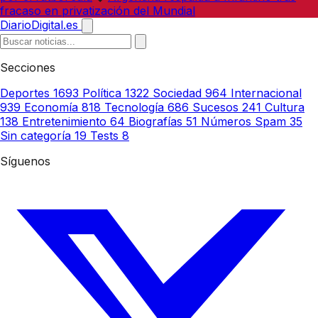
fracaso en privatización del Mundial
DiarioDigital.es
Secciones
Deportes
1693
Política
1322
Sociedad
964
Internacional
939
Economía
818
Tecnología
686
Sucesos
241
Cultura
138
Entretenimiento
64
Biografías
51
Números Spam
35
Sin categoría
19
Tests
8
Síguenos