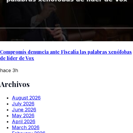
Compromís denuncia ante Fiscalía las palabras xenófobas
de líder de Vox
hace 3h
Archivos
August 2026
July 2026
June 2026
May 2026
April 2026
March 2026