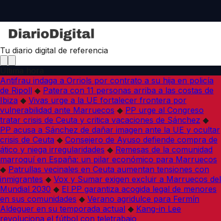
Tu diario digital de referencia
Última hora
Antifrau indaga a Orriols por contrato a su hija en policía
de Ripoll
◆
Patera con 11 personas arriba a las costas de
Ibiza
◆
Vivas urge a la UE fortalecer frontera por
vulnerabilidad ante Marruecos
◆
PP urge al Congreso
tratar crisis de Ceuta y critica vacaciones de Sánchez
◆
PP acusa a Sánchez de dañar imagen ante la UE y ocultar
crisis de Ceuta
◆
Consejero de Ayuso defiende compra de
ático y niega irregularidades
◆
Remesas de la comunidad
marroquí en España: un pilar económico para Marruecos
◆
Patrullas vecinales en Ceuta aumentan tensiones con
inmigrantes
◆
Vox y Sumar exigen excluir a Marruecos del
Mundial 2030
◆
El PP garantiza acogida legal de menores
en sus comunidades
◆
Verano agridulce para Fermín
Aldeguer en su temporada actual
◆
Kang-in Lee
revoluciona el fútbol con teletrabajo