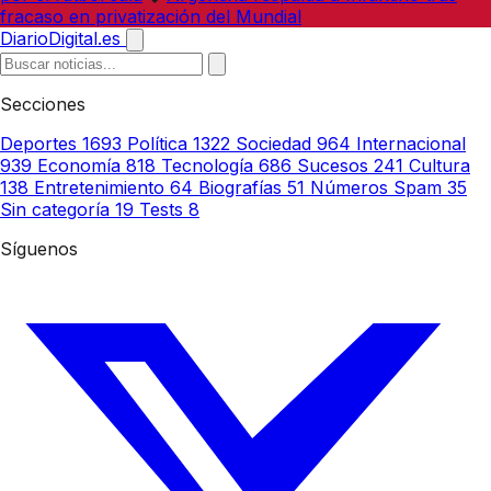
fracaso en privatización del Mundial
DiarioDigital.es
Secciones
Deportes
1693
Política
1322
Sociedad
964
Internacional
939
Economía
818
Tecnología
686
Sucesos
241
Cultura
138
Entretenimiento
64
Biografías
51
Números Spam
35
Sin categoría
19
Tests
8
Síguenos