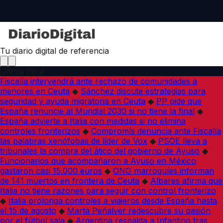
Tu diario digital de referencia
Última hora
Fiscalía intervendrá ante rechazo de comunidades a
menores en Ceuta
◆
Sánchez discute estrategias para
seguridad y ayuda migratoria en Ceuta
◆
PP pide que
España renuncie al Mundial 2030 si no tiene la final
◆
España advierte a Italia con medidas si no elimina
controles fronterizos
◆
Compromís denuncia ante Fiscalía
las palabras xenófobas de líder de Vox
◆
PSOE lleva a
tribunales la compra del ático del gobierno de Ayuso
◆
Funcionarios que acompañaron a Ayuso en México
gastaron casi 15.000 euros
◆
ONG marroquíes informan
de 141 muertos en frontera de Ceuta
◆
Albares afirma que
Italia no tiene razones para seguir con control fronterizo
◆
Italia prolonga controles a viajeros desde España hasta
el 15 de agosto
◆
Marta Peñalver redescubre su pasión
por el fútbol sala
◆
Argentina respalda a Infantino tras