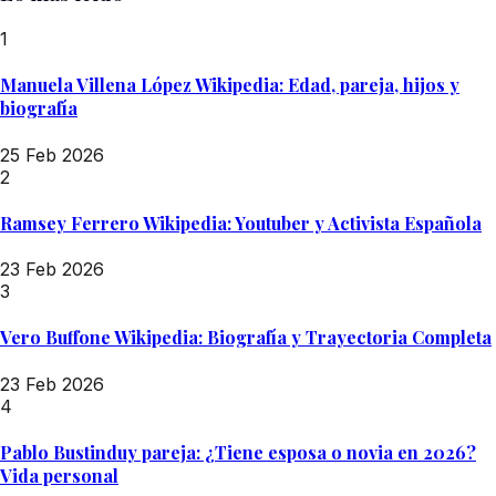
1
Manuela Villena López Wikipedia: Edad, pareja, hijos y
biografía
25 Feb 2026
2
Ramsey Ferrero Wikipedia: Youtuber y Activista Española
23 Feb 2026
3
Vero Buffone Wikipedia: Biografía y Trayectoria Completa
23 Feb 2026
4
Pablo Bustinduy pareja: ¿Tiene esposa o novia en 2026?
Vida personal