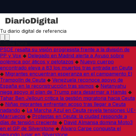
Tu diario digital de referencia
Última hora
PSOE resalta su visión progresista frente a la división de
PP y Vox
◆
Delegado en Madrid alerta a Ayuso sobre
polémica por áticos y pelotazos
◆
Nuevo cuerpo
encontrado eleva a 83 los muertos tras entrada en Ceuta
◆
Migrantes encuentran esperanza en el campamento El
Trampolín de Ceuta
◆
Venezuela reconoce apoyo de
España en la reconstrucción tras sismos
◆
Netanyahu
niega apoyo al plan de Trump para desarmar a Hamás
◆
Tahar Ben Jelloun critica la gestión migratoria hacia Ceuta
◆
Niñas migrantes enfrentan acoso tras llegar a Ceuta
nadando
◆
La Marcha Azul en Ceuta revela tensiones UE-
Marruecos
◆
Protestas en Ceuta: la ciudad responde a
días de tensión creciente
◆
David Almansa domina Moto3
en el GP de Silverstone
◆
Álvaro Carpe conquista el
segundo lugar en Silverstone