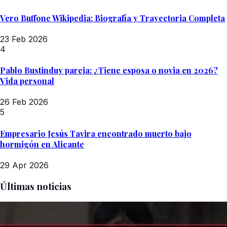
Vero Buffone Wikipedia: Biografía y Trayectoria Completa
23 Feb 2026
4
Pablo Bustinduy pareja: ¿Tiene esposa o novia en 2026?
Vida personal
26 Feb 2026
5
Empresario Jesús Tavira encontrado muerto bajo
hormigón en Alicante
29 Apr 2026
Últimas noticias