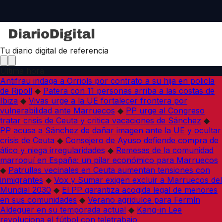
Tu diario digital de referencia
Última hora
Antifrau indaga a Orriols por contrato a su hija en policía
de Ripoll
◆
Patera con 11 personas arriba a las costas de
Ibiza
◆
Vivas urge a la UE fortalecer frontera por
vulnerabilidad ante Marruecos
◆
PP urge al Congreso
tratar crisis de Ceuta y critica vacaciones de Sánchez
◆
PP acusa a Sánchez de dañar imagen ante la UE y ocultar
crisis de Ceuta
◆
Consejero de Ayuso defiende compra de
ático y niega irregularidades
◆
Remesas de la comunidad
marroquí en España: un pilar económico para Marruecos
◆
Patrullas vecinales en Ceuta aumentan tensiones con
inmigrantes
◆
Vox y Sumar exigen excluir a Marruecos del
Mundial 2030
◆
El PP garantiza acogida legal de menores
en sus comunidades
◆
Verano agridulce para Fermín
Aldeguer en su temporada actual
◆
Kang-in Lee
revoluciona el fútbol con teletrabajo