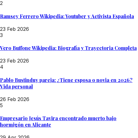
2
Ramsey Ferrero Wikipedia: Youtuber y Activista Española
23 Feb 2026
3
Vero Buffone Wikipedia: Biografía y Trayectoria Completa
23 Feb 2026
4
Pablo Bustinduy pareja: ¿Tiene esposa o novia en 2026?
Vida personal
26 Feb 2026
5
Empresario Jesús Tavira encontrado muerto bajo
hormigón en Alicante
29 Apr 2026