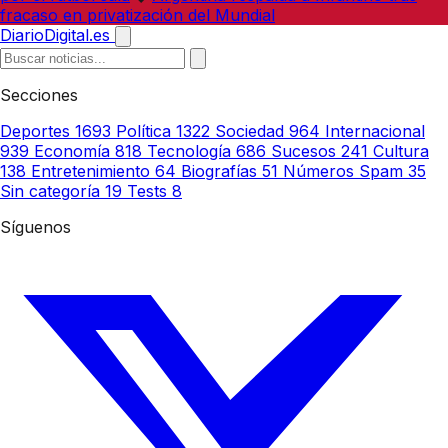
fracaso en privatización del Mundial
DiarioDigital.es
Secciones
Deportes
1693
Política
1322
Sociedad
964
Internacional
939
Economía
818
Tecnología
686
Sucesos
241
Cultura
138
Entretenimiento
64
Biografías
51
Números Spam
35
Sin categoría
19
Tests
8
Síguenos