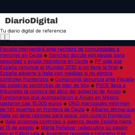
Tu diario digital de referencia
Última hora
Fiscalía intervendrá ante rechazo de comunidades a
menores en Ceuta
◆
Sánchez discute estrategias para
seguridad y ayuda migratoria en Ceuta
◆
PP pide que
España renuncie al Mundial 2030 si no tiene la final
◆
España advierte a Italia con medidas si no elimina
controles fronterizos
◆
Compromís denuncia ante Fiscalía
las palabras xenófobas de líder de Vox
◆
PSOE lleva a
tribunales la compra del ático del gobierno de Ayuso
◆
Funcionarios que acompañaron a Ayuso en México
gastaron casi 15.000 euros
◆
ONG marroquíes informan
de 141 muertos en frontera de Ceuta
◆
Albares afirma que
Italia no tiene razones para seguir con control fronterizo
◆
Italia prolonga controles a viajeros desde España hasta
el 15 de agosto
◆
Marta Peñalver redescubre su pasión
por el fútbol sala
◆
Argentina respalda a Infantino tras