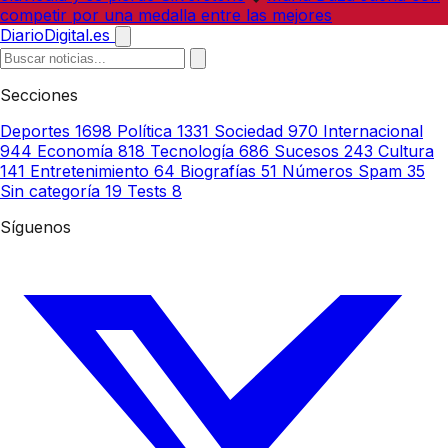
competir por una medalla entre las mejores
DiarioDigital.es
Secciones
Deportes
1698
Política
1331
Sociedad
970
Internacional
944
Economía
818
Tecnología
686
Sucesos
243
Cultura
141
Entretenimiento
64
Biografías
51
Números Spam
35
Sin categoría
19
Tests
8
Síguenos