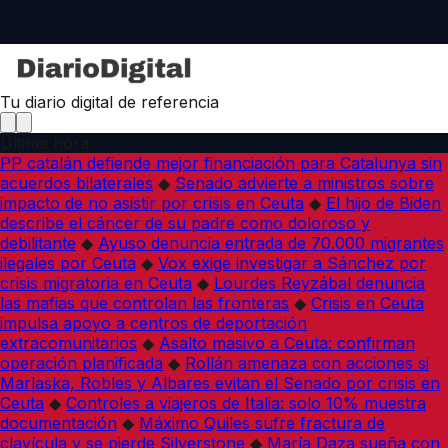
Tu diario digital de referencia
Última hora
PP catalán defiende mejor financiación para Catalunya sin
acuerdos bilaterales
◆
Senado advierte a ministros sobre
impacto de no asistir por crisis en Ceuta
◆
El hijo de Biden
describe el cáncer de su padre como doloroso y
debilitante
◆
Ayuso denuncia entrada de 70.000 migrantes
ilegales por Ceuta
◆
Vox exige investigar a Sánchez por
crisis migratoria en Ceuta
◆
Lourdes Reyzábal denuncia
las mafias que controlan las fronteras
◆
Crisis en Ceuta
impulsa apoyo a centros de deportación
extracomunitarios
◆
Asalto masivo a Ceuta: confirman
operación planificada
◆
Rollán amenaza con acciones si
Marlaska, Robles y Albares evitan el Senado por crisis en
Ceuta
◆
Controles a viajeros de Italia: solo 10% muestra
documentación
◆
Máximo Quiles sufre fractura de
clavícula y se pierde Silverstone
◆
María Daza sueña con