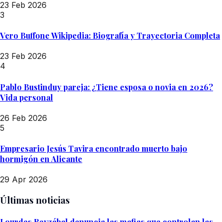
23 Feb 2026
3
Vero Buffone Wikipedia: Biografía y Trayectoria Completa
23 Feb 2026
4
Pablo Bustinduy pareja: ¿Tiene esposa o novia en 2026?
Vida personal
26 Feb 2026
5
Empresario Jesús Tavira encontrado muerto bajo
hormigón en Alicante
29 Apr 2026
Últimas noticias
Lourdes Reyzábal denuncia las mafias que controlan las