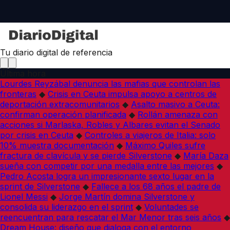
Tu diario digital de referencia
Última hora
Lourdes Reyzábal denuncia las mafias que controlan las
fronteras
◆
Crisis en Ceuta impulsa apoyo a centros de
deportación extracomunitarios
◆
Asalto masivo a Ceuta:
confirman operación planificada
◆
Rollán amenaza con
acciones si Marlaska, Robles y Albares evitan el Senado
por crisis en Ceuta
◆
Controles a viajeros de Italia: solo
10% muestra documentación
◆
Máximo Quiles sufre
fractura de clavícula y se pierde Silverstone
◆
María Daza
sueña con competir por una medalla entre las mejores
◆
Pedro Acosta logra un impresionante sexto lugar en la
sprint de Silverstone
◆
Fallece a los 68 años el padre de
Lionel Messi
◆
Jorge Martín domina Silverstone y
consolida su liderazgo en el sprint
◆
Voluntades se
reencuentran para rescatar el Mar Menor tras seis años
◆
Dream House: diseño que dialoga con el entorno