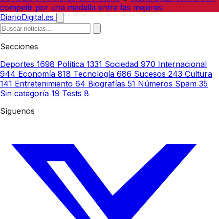
competir por una medalla entre las mejores
DiarioDigital.es
Secciones
Deportes
1698
Política
1331
Sociedad
970
Internacional
944
Economía
818
Tecnología
686
Sucesos
243
Cultura
141
Entretenimiento
64
Biografías
51
Números Spam
35
Sin categoría
19
Tests
8
Síguenos