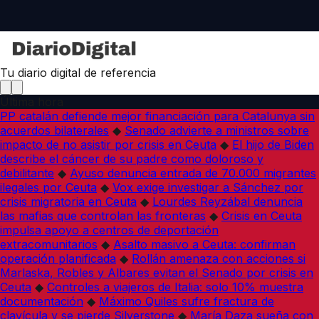
Tu diario digital de referencia
Última hora
PP catalán defiende mejor financiación para Catalunya sin
acuerdos bilaterales
◆
Senado advierte a ministros sobre
impacto de no asistir por crisis en Ceuta
◆
El hijo de Biden
describe el cáncer de su padre como doloroso y
debilitante
◆
Ayuso denuncia entrada de 70.000 migrantes
ilegales por Ceuta
◆
Vox exige investigar a Sánchez por
crisis migratoria en Ceuta
◆
Lourdes Reyzábal denuncia
las mafias que controlan las fronteras
◆
Crisis en Ceuta
impulsa apoyo a centros de deportación
extracomunitarios
◆
Asalto masivo a Ceuta: confirman
operación planificada
◆
Rollán amenaza con acciones si
Marlaska, Robles y Albares evitan el Senado por crisis en
Ceuta
◆
Controles a viajeros de Italia: solo 10% muestra
documentación
◆
Máximo Quiles sufre fractura de
clavícula y se pierde Silverstone
◆
María Daza sueña con