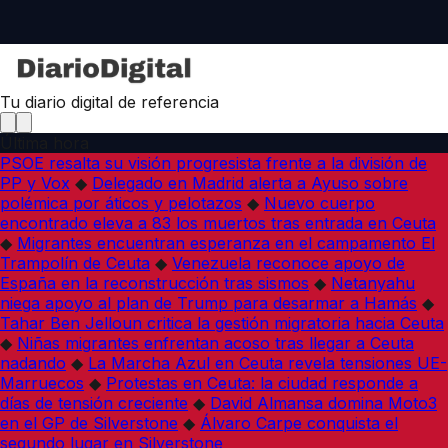
Tu diario digital de referencia
Última hora
PSOE resalta su visión progresista frente a la división de
PP y Vox
◆
Delegado en Madrid alerta a Ayuso sobre
polémica por áticos y pelotazos
◆
Nuevo cuerpo
encontrado eleva a 83 los muertos tras entrada en Ceuta
◆
Migrantes encuentran esperanza en el campamento El
Trampolín de Ceuta
◆
Venezuela reconoce apoyo de
España en la reconstrucción tras sismos
◆
Netanyahu
niega apoyo al plan de Trump para desarmar a Hamás
◆
Tahar Ben Jelloun critica la gestión migratoria hacia Ceuta
◆
Niñas migrantes enfrentan acoso tras llegar a Ceuta
nadando
◆
La Marcha Azul en Ceuta revela tensiones UE-
Marruecos
◆
Protestas en Ceuta: la ciudad responde a
días de tensión creciente
◆
David Almansa domina Moto3
en el GP de Silverstone
◆
Álvaro Carpe conquista el
segundo lugar en Silverstone