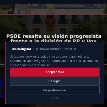
GESTIONAR CONSENTIMIENTO
Utilizamos cookies propias y de terceros para mejorar tu
experiencia de navegación. Puedes aceptar todas las cookies
o gestionar tus preferencias.
Aceptar todo
Denegar
PSOE resalta su visión progresista frente a la división de
PP y Vox
Ver preferencias
hace 12h
Cookies