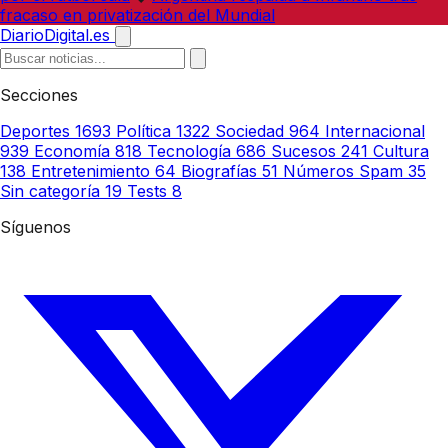
fracaso en privatización del Mundial
DiarioDigital.es
Secciones
Deportes
1693
Política
1322
Sociedad
964
Internacional
939
Economía
818
Tecnología
686
Sucesos
241
Cultura
138
Entretenimiento
64
Biografías
51
Números Spam
35
Sin categoría
19
Tests
8
Síguenos