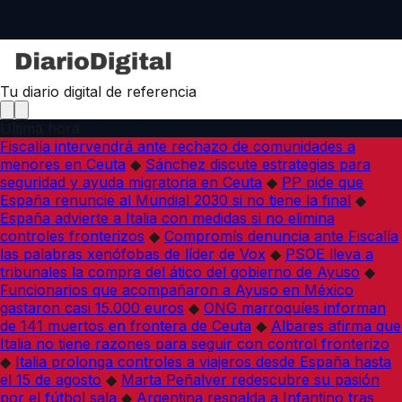
Tu diario digital de referencia
Última hora
Fiscalía intervendrá ante rechazo de comunidades a
menores en Ceuta
◆
Sánchez discute estrategias para
seguridad y ayuda migratoria en Ceuta
◆
PP pide que
España renuncie al Mundial 2030 si no tiene la final
◆
España advierte a Italia con medidas si no elimina
controles fronterizos
◆
Compromís denuncia ante Fiscalía
las palabras xenófobas de líder de Vox
◆
PSOE lleva a
tribunales la compra del ático del gobierno de Ayuso
◆
Funcionarios que acompañaron a Ayuso en México
gastaron casi 15.000 euros
◆
ONG marroquíes informan
de 141 muertos en frontera de Ceuta
◆
Albares afirma que
Italia no tiene razones para seguir con control fronterizo
◆
Italia prolonga controles a viajeros desde España hasta
el 15 de agosto
◆
Marta Peñalver redescubre su pasión
por el fútbol sala
◆
Argentina respalda a Infantino tras