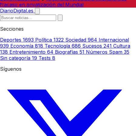
fracaso en privatización del Mundial
DiarioDigital.es
Secciones
Deportes
1693
Política
1322
Sociedad
964
Internacional
939
Economía
818
Tecnología
686
Sucesos
241
Cultura
138
Entretenimiento
64
Biografías
51
Números Spam
35
Sin categoría
19
Tests
8
Síguenos