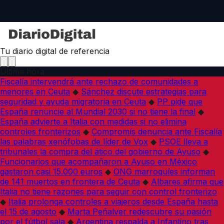
Tu diario digital de referencia
Última hora
Fiscalía intervendrá ante rechazo de comunidades a
menores en Ceuta
◆
Sánchez discute estrategias para
seguridad y ayuda migratoria en Ceuta
◆
PP pide que
España renuncie al Mundial 2030 si no tiene la final
◆
España advierte a Italia con medidas si no elimina
controles fronterizos
◆
Compromís denuncia ante Fiscalía
las palabras xenófobas de líder de Vox
◆
PSOE lleva a
tribunales la compra del ático del gobierno de Ayuso
◆
Funcionarios que acompañaron a Ayuso en México
gastaron casi 15.000 euros
◆
ONG marroquíes informan
de 141 muertos en frontera de Ceuta
◆
Albares afirma que
Italia no tiene razones para seguir con control fronterizo
◆
Italia prolonga controles a viajeros desde España hasta
el 15 de agosto
◆
Marta Peñalver redescubre su pasión
por el fútbol sala
◆
Argentina respalda a Infantino tras