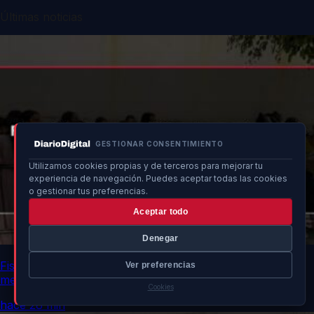
Últimas noticias
GESTIONAR CONSENTIMIENTO
Utilizamos cookies propias y de terceros para mejorar tu
experiencia de navegación. Puedes aceptar todas las cookies
o gestionar tus preferencias.
Aceptar todo
Denegar
Fiscalía intervendrá ante rechazo de comunidades a
Ver preferencias
menores en Ceuta
Cookies
hace 28 min