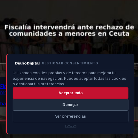
GESTIONAR CONSENTIMIENTO
Utilizamos cookies propias y de terceros para mejorar tu
experiencia de navegación. Puedes aceptar todas las cookies
o gestionar tus preferencias.
Fiscalía intervendrá ante rechazo de comunidades a
menores en Ceuta
Aceptar todo
hace 3h
Denegar
Ver preferencias
Cookies