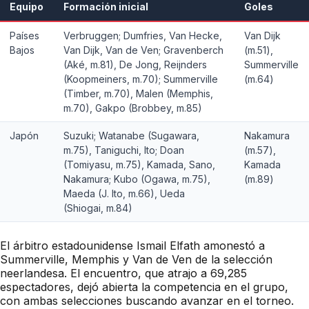
Equipo
Formación inicial
Goles
Países
Verbruggen; Dumfries, Van Hecke,
Van Dijk
Bajos
Van Dijk, Van de Ven; Gravenberch
(m.51),
(Aké, m.81), De Jong, Reijnders
Summerville
(Koopmeiners, m.70); Summerville
(m.64)
(Timber, m.70), Malen (Memphis,
m.70), Gakpo (Brobbey, m.85)
Japón
Suzuki; Watanabe (Sugawara,
Nakamura
m.75), Taniguchi, Ito; Doan
(m.57),
(Tomiyasu, m.75), Kamada, Sano,
Kamada
Nakamura; Kubo (Ogawa, m.75),
(m.89)
Maeda (J. Ito, m.66), Ueda
(Shiogai, m.84)
El árbitro estadounidense Ismail Elfath amonestó a
Summerville, Memphis y Van de Ven de la selección
neerlandesa. El encuentro, que atrajo a 69,285
espectadores, dejó abierta la competencia en el grupo,
con ambas selecciones buscando avanzar en el torneo.