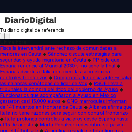
Tu diario digital de referencia
Última hora
Fiscalía intervendrá ante rechazo de comunidades a
menores en Ceuta
◆
Sánchez discute estrategias para
seguridad y ayuda migratoria en Ceuta
◆
PP pide que
España renuncie al Mundial 2030 si no tiene la final
◆
España advierte a Italia con medidas si no elimina
controles fronterizos
◆
Compromís denuncia ante Fiscalía
las palabras xenófobas de líder de Vox
◆
PSOE lleva a
tribunales la compra del ático del gobierno de Ayuso
◆
Funcionarios que acompañaron a Ayuso en México
gastaron casi 15.000 euros
◆
ONG marroquíes informan
de 141 muertos en frontera de Ceuta
◆
Albares afirma que
Italia no tiene razones para seguir con control fronterizo
◆
Italia prolonga controles a viajeros desde España hasta
el 15 de agosto
◆
Marta Peñalver redescubre su pasión
por el fútbol sala
◆
Argentina respalda a Infantino tras