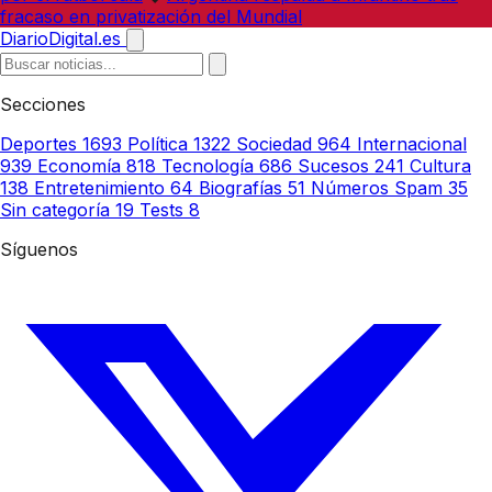
fracaso en privatización del Mundial
DiarioDigital.es
Secciones
Deportes
1693
Política
1322
Sociedad
964
Internacional
939
Economía
818
Tecnología
686
Sucesos
241
Cultura
138
Entretenimiento
64
Biografías
51
Números Spam
35
Sin categoría
19
Tests
8
Síguenos