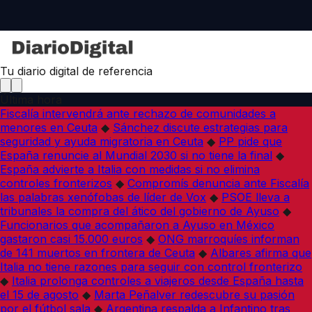
Tu diario digital de referencia
Última hora
Fiscalía intervendrá ante rechazo de comunidades a
menores en Ceuta
◆
Sánchez discute estrategias para
seguridad y ayuda migratoria en Ceuta
◆
PP pide que
España renuncie al Mundial 2030 si no tiene la final
◆
España advierte a Italia con medidas si no elimina
controles fronterizos
◆
Compromís denuncia ante Fiscalía
las palabras xenófobas de líder de Vox
◆
PSOE lleva a
tribunales la compra del ático del gobierno de Ayuso
◆
Funcionarios que acompañaron a Ayuso en México
gastaron casi 15.000 euros
◆
ONG marroquíes informan
de 141 muertos en frontera de Ceuta
◆
Albares afirma que
Italia no tiene razones para seguir con control fronterizo
◆
Italia prolonga controles a viajeros desde España hasta
el 15 de agosto
◆
Marta Peñalver redescubre su pasión
por el fútbol sala
◆
Argentina respalda a Infantino tras