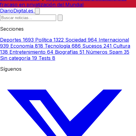
fracaso en privatización del Mundial
DiarioDigital.es
Secciones
Deportes
1693
Política
1322
Sociedad
964
Internacional
939
Economía
818
Tecnología
686
Sucesos
241
Cultura
138
Entretenimiento
64
Biografías
51
Números Spam
35
Sin categoría
19
Tests
8
Síguenos