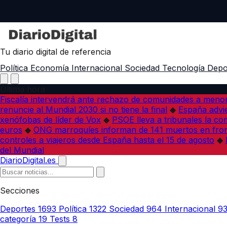
Tu diario digital de referencia
Política
Economía
Internacional
Sociedad
Tecnología
Depo
Última hora
Fiscalía intervendrá ante rechazo de comunidades a meno
renuncie al Mundial 2030 si no tiene la final
◆
España advie
xenófobas de líder de Vox
◆
PSOE lleva a tribunales la co
euros
◆
ONG marroquíes informan de 141 muertos en fron
controles a viajeros desde España hasta el 15 de agosto
◆
del Mundial
DiarioDigital.es
Secciones
Deportes
1693
Política
1322
Sociedad
964
Internacional
9
categoría
19
Tests
8