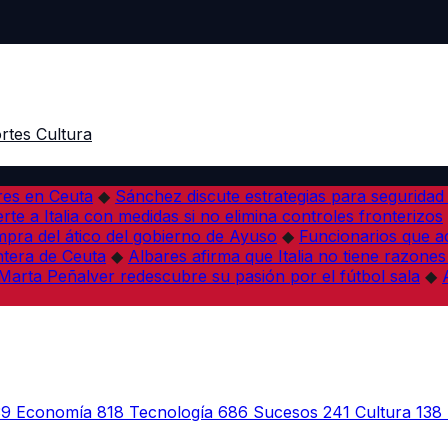
rtes
Cultura
res en Ceuta
◆
Sánchez discute estrategias para seguridad
rte a Italia con medidas si no elimina controles fronterizos
mpra del ático del gobierno de Ayuso
◆
Funcionarios que 
tera de Ceuta
◆
Albares afirma que Italia no tiene razones
Marta Peñalver redescubre su pasión por el fútbol sala
◆
39
Economía
818
Tecnología
686
Sucesos
241
Cultura
138