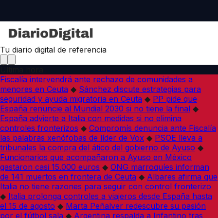
Tu diario digital de referencia
Última hora
Fiscalía intervendrá ante rechazo de comunidades a
menores en Ceuta
◆
Sánchez discute estrategias para
seguridad y ayuda migratoria en Ceuta
◆
PP pide que
España renuncie al Mundial 2030 si no tiene la final
◆
España advierte a Italia con medidas si no elimina
controles fronterizos
◆
Compromís denuncia ante Fiscalía
las palabras xenófobas de líder de Vox
◆
PSOE lleva a
tribunales la compra del ático del gobierno de Ayuso
◆
Funcionarios que acompañaron a Ayuso en México
gastaron casi 15.000 euros
◆
ONG marroquíes informan
de 141 muertos en frontera de Ceuta
◆
Albares afirma que
Italia no tiene razones para seguir con control fronterizo
◆
Italia prolonga controles a viajeros desde España hasta
el 15 de agosto
◆
Marta Peñalver redescubre su pasión
por el fútbol sala
◆
Argentina respalda a Infantino tras