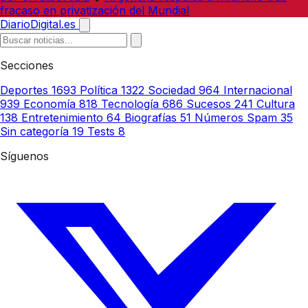
fracaso en privatización del Mundial
DiarioDigital.es
Secciones
Deportes
1693
Política
1322
Sociedad
964
Internacional
939
Economía
818
Tecnología
686
Sucesos
241
Cultura
138
Entretenimiento
64
Biografías
51
Números Spam
35
Sin categoría
19
Tests
8
Síguenos