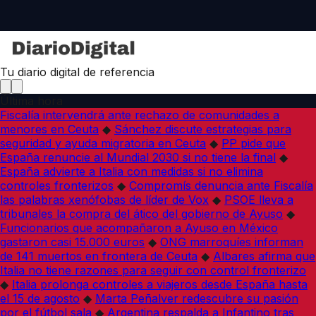
Tu diario digital de referencia
Última hora
Fiscalía intervendrá ante rechazo de comunidades a
menores en Ceuta
◆
Sánchez discute estrategias para
seguridad y ayuda migratoria en Ceuta
◆
PP pide que
España renuncie al Mundial 2030 si no tiene la final
◆
España advierte a Italia con medidas si no elimina
controles fronterizos
◆
Compromís denuncia ante Fiscalía
las palabras xenófobas de líder de Vox
◆
PSOE lleva a
tribunales la compra del ático del gobierno de Ayuso
◆
Funcionarios que acompañaron a Ayuso en México
gastaron casi 15.000 euros
◆
ONG marroquíes informan
de 141 muertos en frontera de Ceuta
◆
Albares afirma que
Italia no tiene razones para seguir con control fronterizo
◆
Italia prolonga controles a viajeros desde España hasta
el 15 de agosto
◆
Marta Peñalver redescubre su pasión
por el fútbol sala
◆
Argentina respalda a Infantino tras