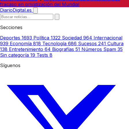
fracaso en privatización del Mundial
DiarioDigital.es
Secciones
Deportes
1693
Política
1322
Sociedad
964
Internacional
939
Economía
818
Tecnología
686
Sucesos
241
Cultura
138
Entretenimiento
64
Biografías
51
Números Spam
35
Sin categoría
19
Tests
8
Síguenos