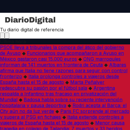
Tu diario digital de referencia
Última hora
PSOE lleva a tribunales la compra del ático del gobierno
de Ayuso
◆
Funcionarios que acompañaron a Ayuso en
México gastaron casi 15.000 euros
◆
ONG marroquíes
informan de 141 muertos en frontera de Ceuta
◆
Albares
afirma que Italia no tiene razones para seguir con control
fronterizo
◆
Italia prolonga controles a viajeros desde
España hasta el 15 de agosto
◆
Marta Peñalver
redescubre su pasión por el fútbol sala
◆
Argentina
respalda a Infantino tras fracaso en privatización del
Mundial
◆
Badosa habla sobre su reciente intervención
hospitalaria y pausa deportiva
◆
Rodri acepta al Barça; el
City aún no da luz verde
◆
Paris FC sorprende al mercado
y supera al PSG en fichajes
◆
Italia extiende controles a
viajeros de España hasta el 15 de agosto
◆
Menor causa
tragedia en colegio de Tailandia: 7 muertos y 33 heridos