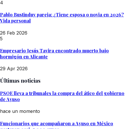
4
Pablo Bustinduy pareja: ¿Tiene esposa o novia en 2026?
Vida personal
26 Feb 2026
5
Empresario Jesús Tavira encontrado muerto bajo
hormigón en Alicante
29 Apr 2026
Últimas noticias
PSOE lleva a tribunales la compra del ático del gobierno
de Ayuso
hace un momento
Funcionarios que acompañaron a Ayuso en México