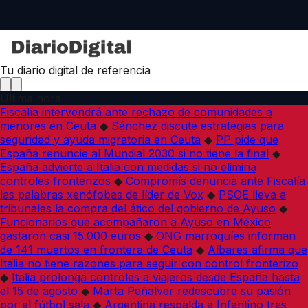
Tu diario digital de referencia
Última hora
Fiscalía intervendrá ante rechazo de comunidades a
menores en Ceuta
◆
Sánchez discute estrategias para
seguridad y ayuda migratoria en Ceuta
◆
PP pide que
España renuncie al Mundial 2030 si no tiene la final
◆
España advierte a Italia con medidas si no elimina
controles fronterizos
◆
Compromís denuncia ante Fiscalía
las palabras xenófobas de líder de Vox
◆
PSOE lleva a
tribunales la compra del ático del gobierno de Ayuso
◆
Funcionarios que acompañaron a Ayuso en México
gastaron casi 15.000 euros
◆
ONG marroquíes informan
de 141 muertos en frontera de Ceuta
◆
Albares afirma que
Italia no tiene razones para seguir con control fronterizo
◆
Italia prolonga controles a viajeros desde España hasta
el 15 de agosto
◆
Marta Peñalver redescubre su pasión
por el fútbol sala
◆
Argentina respalda a Infantino tras