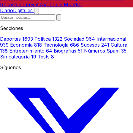
fracaso en privatización del Mundial
DiarioDigital.es
Secciones
Deportes
1693
Política
1322
Sociedad
964
Internacional
939
Economía
818
Tecnología
686
Sucesos
241
Cultura
138
Entretenimiento
64
Biografías
51
Números Spam
35
Sin categoría
19
Tests
8
Síguenos