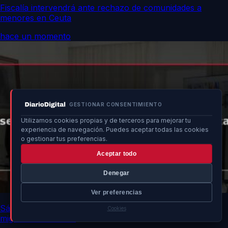
Fiscalía intervendrá ante rechazo de comunidades a
menores en Ceuta
hace un momento
GESTIONAR CONSENTIMIENTO
Utilizamos cookies propias y de terceros para mejorar tu
experiencia de navegación. Puedes aceptar todas las cookies
o gestionar tus preferencias.
Aceptar todo
Denegar
Ver preferencias
Sánchez discute estrategias para seguridad y ayuda
Cookies
migratoria en Ceuta