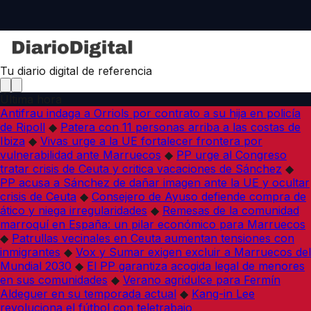
Tu diario digital de referencia
Última hora
Antifrau indaga a Orriols por contrato a su hija en policía
de Ripoll
◆
Patera con 11 personas arriba a las costas de
Ibiza
◆
Vivas urge a la UE fortalecer frontera por
vulnerabilidad ante Marruecos
◆
PP urge al Congreso
tratar crisis de Ceuta y critica vacaciones de Sánchez
◆
PP acusa a Sánchez de dañar imagen ante la UE y ocultar
crisis de Ceuta
◆
Consejero de Ayuso defiende compra de
ático y niega irregularidades
◆
Remesas de la comunidad
marroquí en España: un pilar económico para Marruecos
◆
Patrullas vecinales en Ceuta aumentan tensiones con
inmigrantes
◆
Vox y Sumar exigen excluir a Marruecos del
Mundial 2030
◆
El PP garantiza acogida legal de menores
en sus comunidades
◆
Verano agridulce para Fermín
Aldeguer en su temporada actual
◆
Kang-in Lee
revoluciona el fútbol con teletrabajo