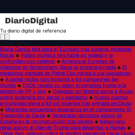
Tu diario digital de referencia
Última hora
Marta García lista para el Europeo tras superar molestias
físicas
◆
Hallan muñeca hinchable en maleta y la
confunden con cadáver
◆
Arranca el Europeo de
Atletismo en Birmingham: Sigue la primera jornada
◆
El
misterioso mensaje de Pathé Ciss intriga a sus seguidores
◆
Arsenal recibe con honores a los campeones del
mundo
◆
PSOE resalta su visión progresista frente a la
división de PP y Vox
◆
Delegado en Madrid alerta a Ayuso
sobre polémica por áticos y pelotazos
◆
Nuevo cuerpo
encontrado eleva a 83 los muertos tras entrada en Ceuta
◆
Migrantes encuentran esperanza en el campamento El
Trampolín de Ceuta
◆
Venezuela reconoce apoyo de
España en la reconstrucción tras sismos
◆
Netanyahu
niega apoyo al plan de Trump para desarmar a Hamás
◆
Tahar Ben Jelloun critica la gestión migratoria hacia Ceuta