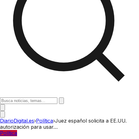
DiarioDigital.es
›
Política
›
Juez español solicita a EE.UU.
autorización para usar…
Política