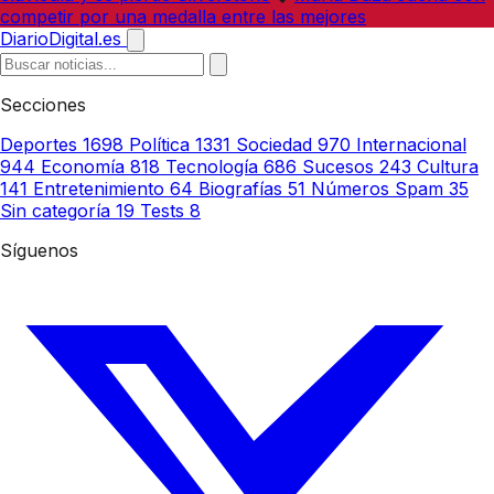
competir por una medalla entre las mejores
DiarioDigital.es
Secciones
Deportes
1698
Política
1331
Sociedad
970
Internacional
944
Economía
818
Tecnología
686
Sucesos
243
Cultura
141
Entretenimiento
64
Biografías
51
Números Spam
35
Sin categoría
19
Tests
8
Síguenos