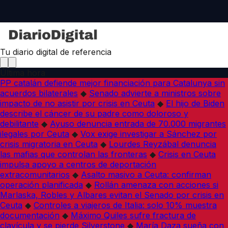
Tu diario digital de referencia
Última hora
PP catalán defiende mejor financiación para Catalunya sin
acuerdos bilaterales
◆
Senado advierte a ministros sobre
impacto de no asistir por crisis en Ceuta
◆
El hijo de Biden
describe el cáncer de su padre como doloroso y
debilitante
◆
Ayuso denuncia entrada de 70.000 migrantes
ilegales por Ceuta
◆
Vox exige investigar a Sánchez por
crisis migratoria en Ceuta
◆
Lourdes Reyzábal denuncia
las mafias que controlan las fronteras
◆
Crisis en Ceuta
impulsa apoyo a centros de deportación
extracomunitarios
◆
Asalto masivo a Ceuta: confirman
operación planificada
◆
Rollán amenaza con acciones si
Marlaska, Robles y Albares evitan el Senado por crisis en
Ceuta
◆
Controles a viajeros de Italia: solo 10% muestra
documentación
◆
Máximo Quiles sufre fractura de
clavícula y se pierde Silverstone
◆
María Daza sueña con