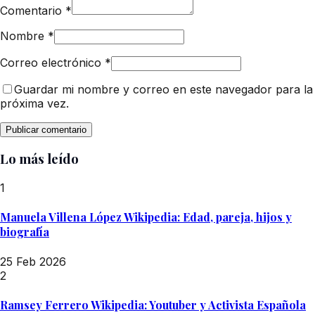
Comentario
*
Nombre
*
Correo electrónico
*
Guardar mi nombre y correo en este navegador para la
próxima vez.
Lo más leído
1
Manuela Villena López Wikipedia: Edad, pareja, hijos y
biografía
25 Feb 2026
2
Ramsey Ferrero Wikipedia: Youtuber y Activista Española