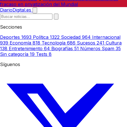
fracaso en privatización del Mundial
DiarioDigital.es
Secciones
Deportes
1693
Política
1322
Sociedad
964
Internacional
939
Economía
818
Tecnología
686
Sucesos
241
Cultura
138
Entretenimiento
64
Biografías
51
Números Spam
35
Sin categoría
19
Tests
8
Síguenos