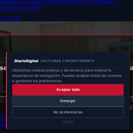
Fiscalía intervendrá ante rechazo de comunidades a
menores en Ceuta
hace 10h
GESTIONAR CONSENTIMIENTO
Utilizamos cookies propias y de terceros para mejorar tu
experiencia de navegación. Puedes aceptar todas las cookies
o gestionar tus preferencias.
Aceptar todo
Denegar
Ver preferencias
Sánchez discute estrategias para seguridad y ayuda
Cookies
migratoria en Ceuta