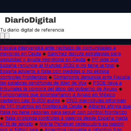
Tu diario digital de referencia
Última hora
Fiscalía intervendrá ante rechazo de comunidades a
menores en Ceuta
◆
Sánchez discute estrategias para
seguridad y ayuda migratoria en Ceuta
◆
PP pide que
España renuncie al Mundial 2030 si no tiene la final
◆
España advierte a Italia con medidas si no elimina
controles fronterizos
◆
Compromís denuncia ante Fiscalía
las palabras xenófobas de líder de Vox
◆
PSOE lleva a
tribunales la compra del ático del gobierno de Ayuso
◆
Funcionarios que acompañaron a Ayuso en México
gastaron casi 15.000 euros
◆
ONG marroquíes informan
de 141 muertos en frontera de Ceuta
◆
Albares afirma que
Italia no tiene razones para seguir con control fronterizo
◆
Italia prolonga controles a viajeros desde España hasta
el 15 de agosto
◆
Marta Peñalver redescubre su pasión
por el fútbol sala
◆
Argentina respalda a Infantino tras