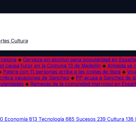
rtes
Cultura
arcelona
◆
Cerveza sin alcohol gana popularidad en España 
l causa furor en la Comuna 13 de Medellín
◆
Almeida se r
◆
Patera con 11 personas arriba a las costas de Ibiza
◆
Viv
 critica vacaciones de Sánchez
◆
PP acusa a Sánchez de dañ
ularidades
◆
Remesas de la comunidad marroquí en Españ
30
Economía
813
Tecnología
685
Sucesos
239
Cultura
138