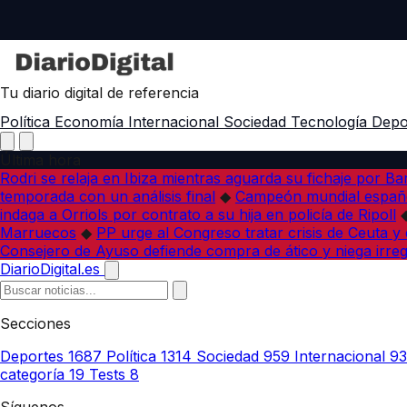
Tu diario digital de referencia
Política
Economía
Internacional
Sociedad
Tecnología
Depo
Última hora
Rodri se relaja en Ibiza mientras aguarda su fichaje por B
temporada con un análisis final
◆
Campeón mundial españo
indaga a Orriols por contrato a su hija en policía de Ripoll
Marruecos
◆
PP urge al Congreso tratar crisis de Ceuta y
Consejero de Ayuso defiende compra de ático y niega irreg
DiarioDigital.es
Secciones
Deportes
1687
Política
1314
Sociedad
959
Internacional
9
categoría
19
Tests
8